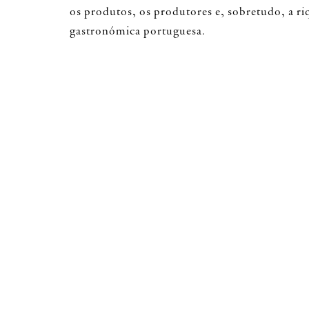
os produtos, os produtores e, sobretudo, a ri
gastronómica portuguesa.
A primeira temporada do Residência, em 2023
país e, durante 12 meses, percorreu 12 regiõ
de 12.000 km percorridos, envolvendo mais d
locais. Os participantes tiveram a oportunida
mais de 60 produtores e territórios, e foram c
100 receitas com produtos locais.
Trata-se de um projeto que permite alertar par
problemáticas, como as dificuldades enfrentad
de menor densidade populacional, a desertifi