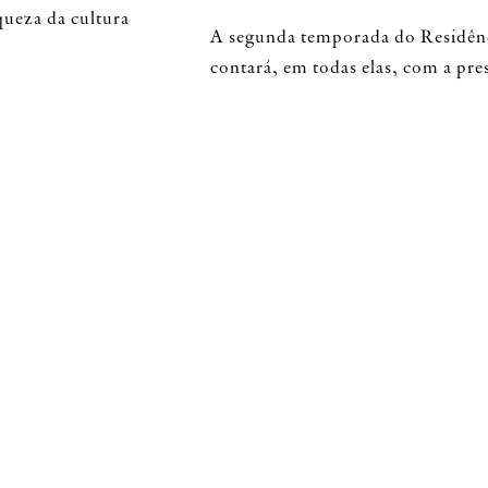
queza da cultura
A segunda temporada do Residênci
contará, em todas elas, com a pre
, atravessou o
que partilham da mesma visão.
es. Foram mais
Acreditamos que a partilha entre d
e 20 chefs
extremamente enriquecedora para
de de conhecer
experiência ainda mais especial.
riadas mais de
A segunda temporada da Residênc
do
@visitportugal
, da
@cutipol
, 
a diversas
da
@nutrifresco
.
as pelas regiões
cação dos
www.residenciajr.pt
@residencia_joaorodrigues