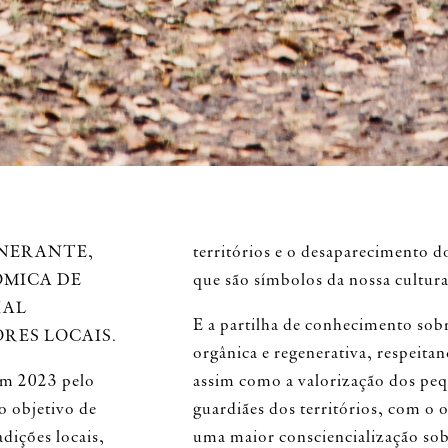
INERANTE,
territórios e o desaparecimento do
ÓMICA DE
que são símbolos da nossa cultura
IAL
E a partilha de conhecimento so
RES LOCAIS.
orgânica e regenerativa, respeita
 em 2023 pelo
assim como a valorização dos pe
o objetivo de
guardiães dos territórios, com o o
adições locais,
uma maior consciencialização so