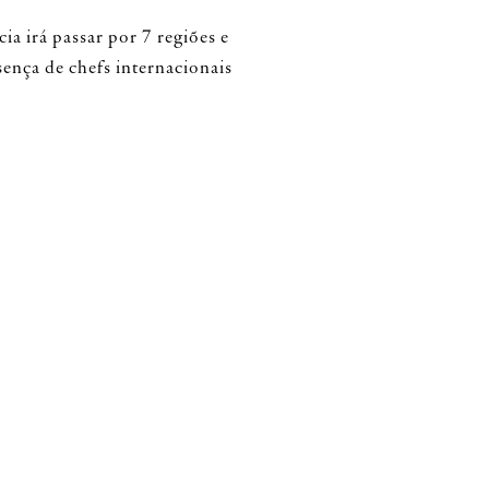
a irá passar por 7 regiões e
sença de chefs internacionais
iferentes culturas será
 todos, tornando esta
ia tem o apoio
da
@makroportugal
e