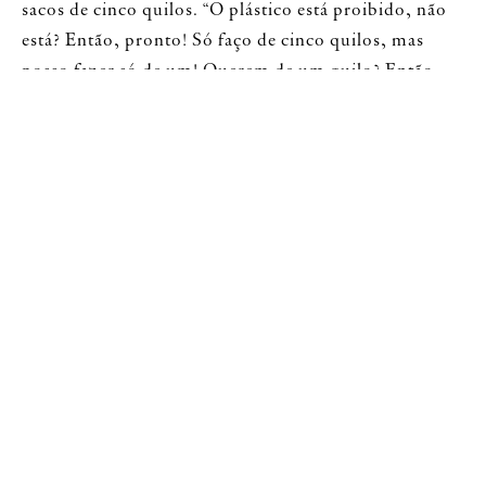
sacos de cinco quilos. “O plástico está proibido, não
está? Então, pronto! Só faço de cinco quilos, mas
posso fazer só de um! Querem de um quilo? Então
têm de pagá-lo!”