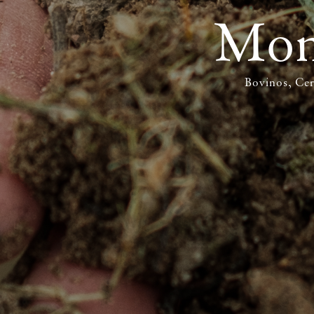
Mont
Bovinos
Cer