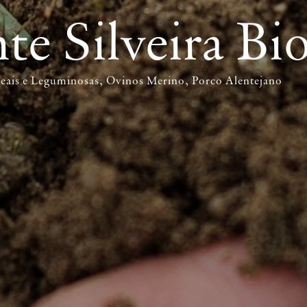
e Silveira Bi
eais e Leguminosas
Ovinos Merino
Porco Alentejano