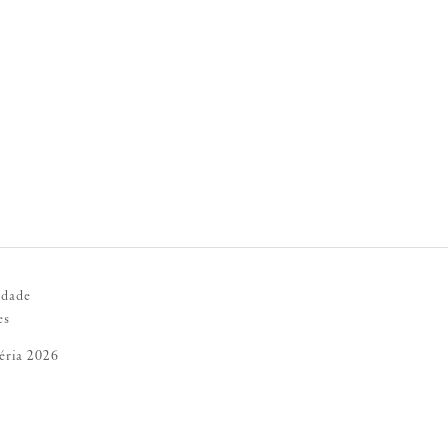
idade
es
éria 2026