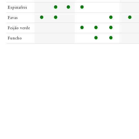
Espinafres
Favas
Feijão verde
Funcho
Grelos
Maxixe
Milho
Nabo
Pepino
Pimentos
Quiabos
Rabanetes
Radichio