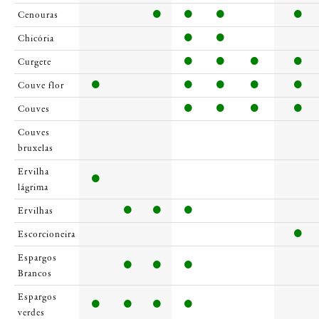
Cenouras
Chicória
Curgete
Couve flor
Couves
Couves
bruxelas
Ervilha
lágrima
Ervilhas
Escorcioneira
Espargos
Brancos
Espargos
verdes