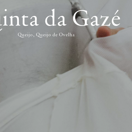
inta da Gazé
Queijo
Queijo de Ovelha