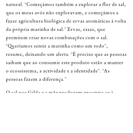
natural. “Começámos também a explorar a flor de sal,
que os meus avós não exploravam, e começámos a
fazer agricultura biológica de ervas aromáticas à volta
da própria marinha de sal.” Ervas, essas, que
permitem criar novas combinações com o sal.
“Queríamos sentir a marinha como um todo”,
resume, deixando um alerta: “É preciso que as pessoas
saibam que ao consumir este produto estão a manter
o ecossistema, a actividade e a identidade”. “As
pessoas fazem a diferença.”
O sal que Gilda e a mãe produzem encontra-se à
venda nas salinas, no Mercado Municipal Engenheiro
Silva e em algumas lojas da região, sendo possível
também pedir o envio.