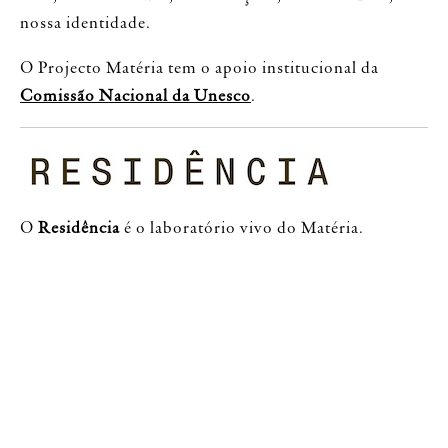
nossa identidade.
O Projecto Matéria tem o apoio institucional da
Comissão Nacional da Unesco
.
O
Residência
é o laboratório vivo do Matéria.
Uma experiência itinerante que percorre o país,
explorando a cultura gastronómica de cada região,
dando destaque aos produtos locais, aos saberes
ancestrais e às pessoas que os mantêm vivos.
O Residência já cruzou mais de 12.000 km em 12
regiões, envolvendo dezenas de chefs e mais de 60
produtores.